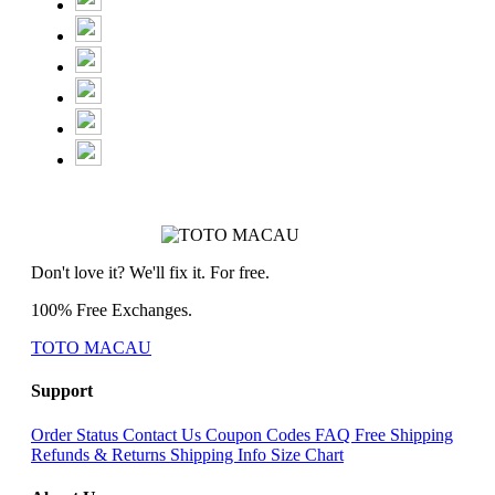
Don't love it? We'll fix it. For free.
100% Free Exchanges.
TOTO MACAU
Support
Order Status
Contact Us
Coupon Codes
FAQ
Free Shipping
Refunds & Returns
Shipping Info
Size Chart