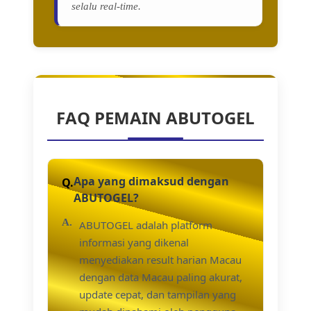
selalu real-time.
FAQ PEMAIN ABUTOGEL
Apa yang dimaksud dengan
ABUTOGEL?
ABUTOGEL adalah platform
informasi yang dikenal
menyediakan result harian Macau
dengan data Macau paling akurat,
update cepat, dan tampilan yang