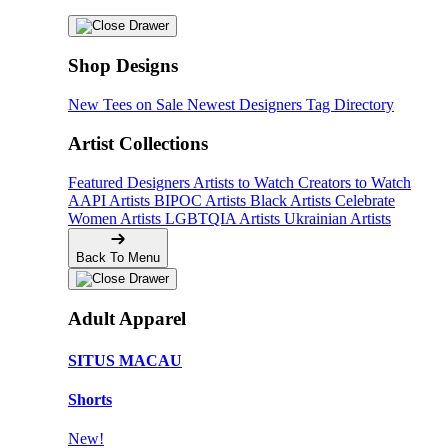
Shop Designs
New Tees on Sale
Newest Designers
Tag Directory
Artist Collections
Featured Designers
Artists to Watch
Creators to Watch
AAPI Artists
BIPOC Artists
Black Artists
Celebrate
Women Artists
LGBTQIA Artists
Ukrainian Artists
Back To Menu
Adult Apparel
SITUS MACAU
Shorts
New!