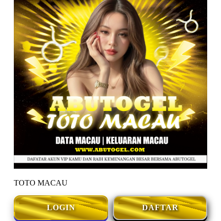
TOTO MACAU
LOGIN
DAFTAR