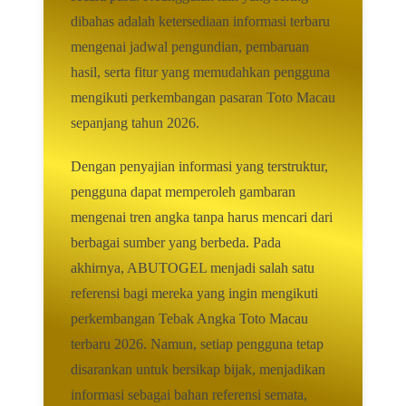
dibahas adalah ketersediaan informasi terbaru
mengenai jadwal pengundian, pembaruan
hasil, serta fitur yang memudahkan pengguna
mengikuti perkembangan pasaran Toto Macau
sepanjang tahun 2026.
Dengan penyajian informasi yang terstruktur,
pengguna dapat memperoleh gambaran
mengenai tren angka tanpa harus mencari dari
berbagai sumber yang berbeda. Pada
akhirnya, ABUTOGEL menjadi salah satu
referensi bagi mereka yang ingin mengikuti
perkembangan Tebak Angka Toto Macau
terbaru 2026. Namun, setiap pengguna tetap
disarankan untuk bersikap bijak, menjadikan
informasi sebagai bahan referensi semata,