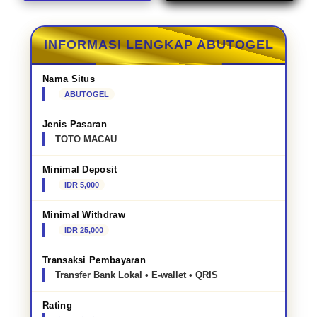
INFORMASI LENGKAP ABUTOGEL
Nama Situs
ABUTOGEL
Jenis Pasaran
TOTO MACAU
Minimal Deposit
IDR 5,000
Minimal Withdraw
IDR 25,000
Transaksi Pembayaran
Transfer Bank Lokal • E-wallet • QRIS
Rating